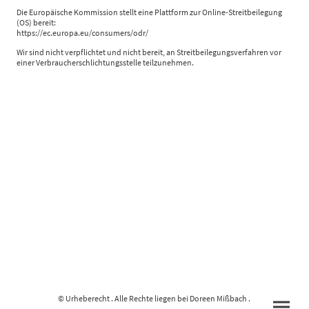
Die Europäische Kommission stellt eine Plattform zur Online-Streitbeilegung
(OS) bereit:
https://ec.europa.eu/consumers/odr/
Wir sind nicht verpflichtet und nicht bereit, an Streitbeilegungsverfahren vor
einer Verbraucherschlichtungsstelle teilzunehmen.
© Urheberecht . Alle Rechte liegen bei Doreen Mißbach .