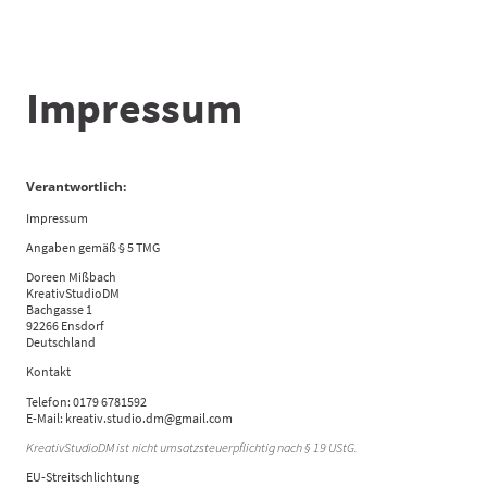
Impressum
Verantwortlich:
Impressum
Angaben gemäß § 5 TMG
Doreen Mißbach
KreativStudioDM
Bachgasse 1
92266 Ensdorf
Deutschland
Kontakt
Telefon: 0179 6781592
E-Mail: kreativ.studio.dm@gmail.com
KreativStudioDM ist nicht umsatzsteuerpflichtig nach § 19 UStG.
EU-Streitschlichtung